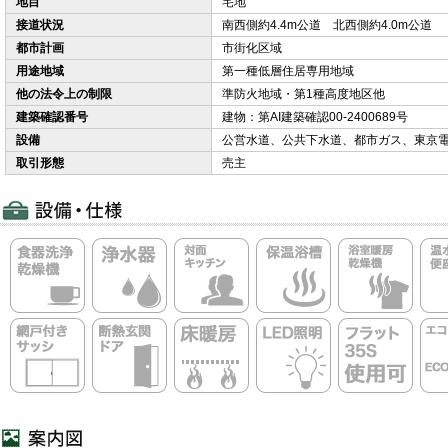
地目
宅地
接道状況
南西側約4.4m公道 北西側約4.0m公道
都市計画
市街化区域
用途地域
第一種低層住居専用地域
他の法令上の制限
準防火地域・第1種高度地区他
建築確認番号
建物：第AI建築確認00-2400689号
設備
公営水道、公共下水道、都市ガス、東京
取引形態
売主