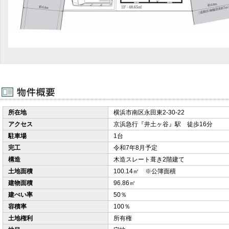
所在地
横浜市南区永田東2-30-22
アクセス
京浜急行『井土ヶ谷』駅 徒歩16分
駐車場
1台
完工
令和7年8月予定
構造
木造スレート葺き2階建て
土地面積
100.14㎡ ※公簿面積
建物面積
96.86㎡
建ぺい率
50％
容積率
100％
土地権利
所有権