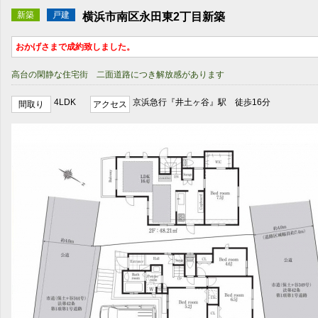
新築
戸建
横浜市南区永田東2丁目新築
おかげさまで成約致しました。
高台の閑静な住宅街 二面道路につき解放感があります
4LDK
京浜急行『井土ヶ谷』駅 徒歩16分
間取り
アクセス